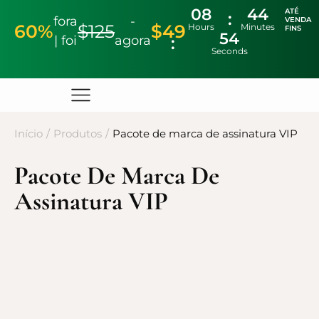
08
44
ATÉ
fora
-
VENDA
60%
$125
$49
Hours
Minutes
FINS
53
| foi
agora
Seconds
Início
/
Produtos
/
Pacote de marca de assinatura VIP
Pacote De Marca De
Assinatura VIP