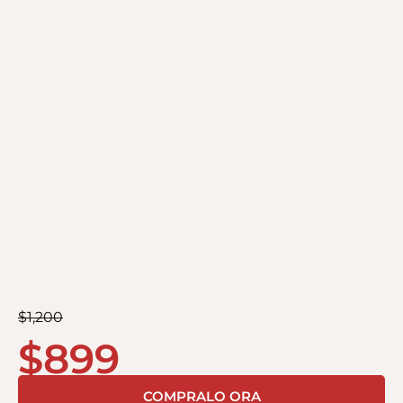
$
1,200
$
899
COMPRALO ORA