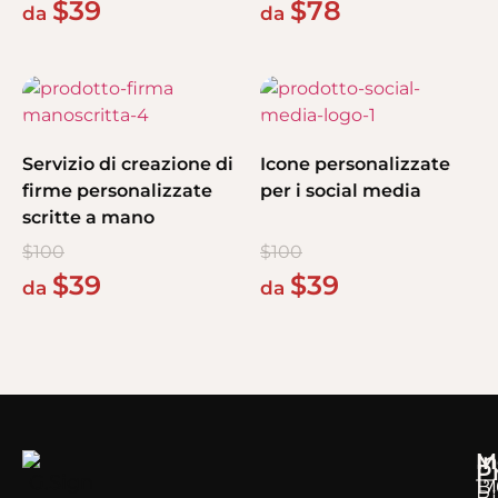
$
39
$
78
da
da
Servizio di creazione di
Icone personalizzate
firme personalizzate
per i social media
scritte a mano
$
100
$
100
$
39
$
39
da
da
M
In
P
B
17
Bi