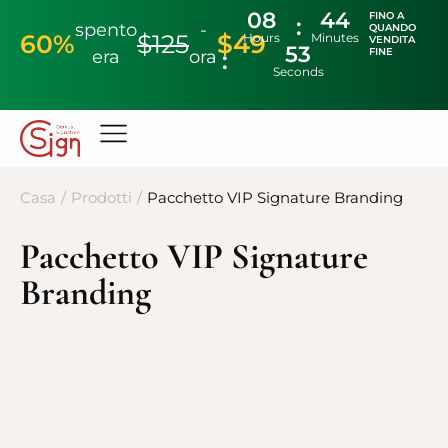
08
44
FINO A
spento
-
QUANDO
60%
$125
$49
Hours
Minutes
VENDITA
52
FINE
era
ora
Seconds
Casa
/
Prodotti
/
Pacchetto VIP Signature Branding
Pacchetto VIP Signature
Branding