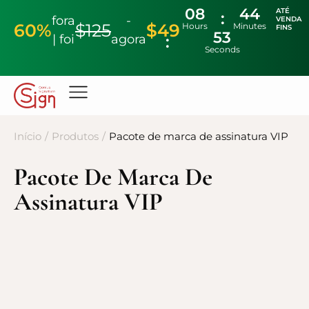
08
44
ATÉ
fora
-
VENDA
60%
$125
$49
Hours
Minutes
FINS
52
| foi
agora
Seconds
Início
/
Produtos
/
Pacote de marca de assinatura VIP
Pacote De Marca De
Assinatura VIP