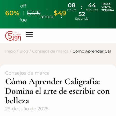
08
44
HASTA
off
VENTA
-
Hours
Minutes
TERMINA
60%
$125
$49
|
51
ahora
Seconds
fue
Inicio
/
Blog
/
Consejos de marca
/
Cómo Aprender Caligraf
Consejos de marca
Cómo Aprender Caligrafía:
Domina el arte de escribir con
belleza
29 de julio de 2025