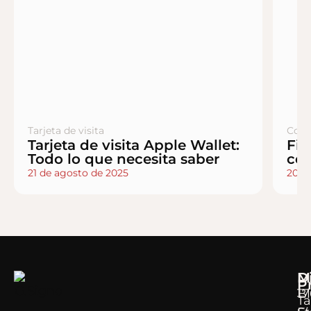
Tarjeta de visita
Cons
Tarjeta de visita Apple Wallet:
Fir
Todo lo que necesita saber
co
21 de agosto de 2025
20 d
M
D
P
B
17
Ta