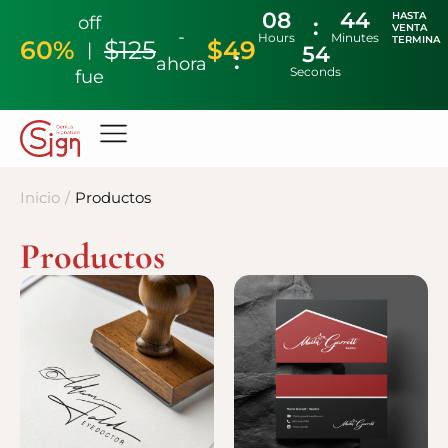
08
44
HASTA
off
VENTA
-
Hours
Minutes
TERMINA
60%
$125
$49
|
53
ahora
Seconds
fue
Inicio
/
Productos
Productos