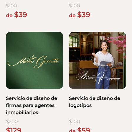
$
100
$
100
$
39
$
39
de
de
Servicio de diseño de
Servicio de diseño de
firmas para agentes
logotipos
inmobiliarios
$
200
$
100
$
129
$
59
de