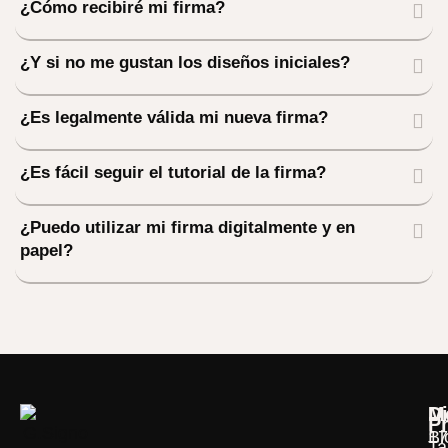
¿Cómo recibiré mi firma?
¿Y si no me gustan los diseños iniciales?
¿Es legalmente válida mi nueva firma?
¿Es fácil seguir el tutorial de la firma?
¿Puedo utilizar mi firma digitalmente y en
papel?
M
D
P
Bl
17
Ta