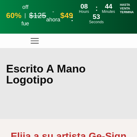
08
44
HASTA
off
VENTA
-
Hours
Minutes
TERMINA
60%
$125
$49
|
53
ahora
Seconds
fue
Escrito A Mano
Logotipo
Elija a su artista Ge-Sign