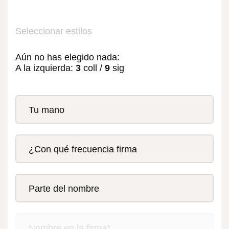
Seleccionar estilos
Aún no has elegido nada:
A la izquierda:
3
coll
/
9
sig
Tu mano
Derecha
¿Con qué frecuencia firma
Izquierda
Todos los días
¿Izquierda, derecha o recto?
Parte del nombre
Varias veces por semana
Nombre y apellidos
Varias veces al mes
Nombre en la firma*