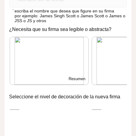
Inicial del nombre + apellido
Raramente
escriba el nombre que desea que figure en su firma
por ejemplo: James Singh Scott o James Scott o James o
Inicial del nombre + inicial del segundo nombre +
JSS o JS y otros
Derecha
apellido
¿Necesita que su firma sea legible o abstracta?
Nombre + inicial del segundo nombre + apellido
Nombre + inicial del apellido
Sólo nombre
Sólo apellidos
Resumen
Sólo iniciales
Seleccione el nivel de decoración de la nueva firma