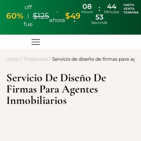
08
44
HASTA
off
VENTA
-
Hours
Minutes
TERMINA
60%
$125
$49
|
52
ahora
Seconds
fue
Inicio
/
Productos
/
Servicio de diseño de firmas para agen
Servicio De Diseño De
Firmas Para Agentes
Inmobiliarios