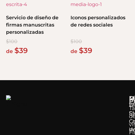
Servicio de diseño de
Iconos personalizados
firmas manuscritas
de redes sociales
personalizadas
$
100
$
100
$
39
$
39
de
de
M
D
P
B
17
Ta
E
S
d
G
Ct
vi
d
W
F