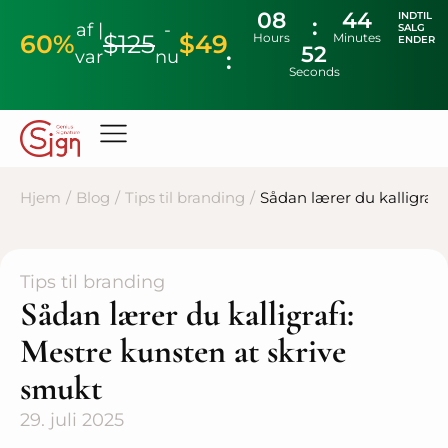
08
44
INDTIL
af |
-
SALG
60%
$125
$49
Hours
Minutes
ENDER
51
var
nu
Seconds
Hjem
/
Blog
/
Tips til branding
/
Sådan lærer du kalligrafi
Tips til branding
Sådan lærer du kalligrafi:
Mestre kunsten at skrive
smukt
29. juli 2025