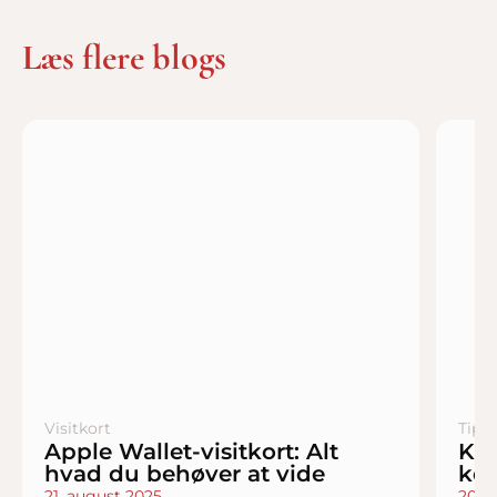
Læs flere blogs
Visitkort
Tips 
Apple Wallet-visitkort: Alt
Kun
hvad du behøver at vide
ko
21. august 2025
20. 