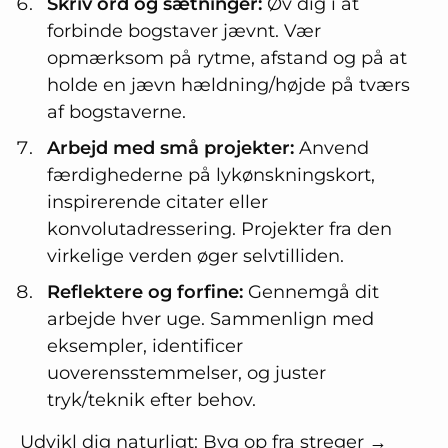
Skriv ord og sætninger:
Øv dig i at
forbinde bogstaver jævnt. Vær
opmærksom på rytme, afstand og på at
holde en jævn hældning/højde på tværs
af bogstaverne.
Arbejd med små projekter:
Anvend
færdighederne på lykønskningskort,
inspirerende citater eller
konvolutadressering. Projekter fra den
virkelige verden øger selvtilliden.
Reflektere og forfine:
Gennemgå dit
arbejde hver uge. Sammenlign med
eksempler, identificer
uoverensstemmelser, og juster
tryk/teknik efter behov.
Udvikl dig naturligt: Byg op fra streger →