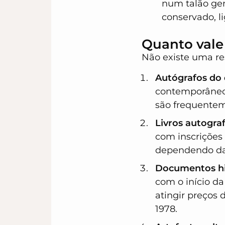
num talão ge
conservado, l
Quanto vale 
Não existe uma res
Autógrafos do 
contemporâneos
são frequentem
Livros autogra
com inscrições 
dependendo da 
Documentos his
com o início da
atingir preços 
1978.