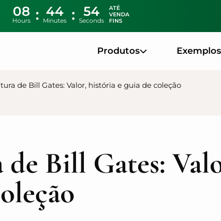
08
44
53
ATÉ
VENDA
Hours
Minutes
Seconds
FINS
Produtos
Exemplos
tura de Bill Gates: Valor, história e guia de coleção
 de Bill Gates: Valo
coleção