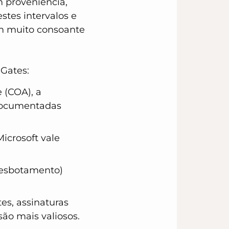
 proveniência,
stes intervalos e
iam muito consoante
 Gates:
 (COA), a
 documentadas
Microsoft vale
desbotamento)
es, assinaturas
ão mais valiosos.