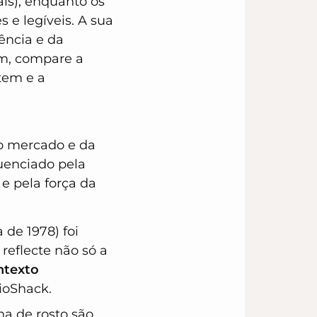
is), enquanto os
 e legíveis. A sua
ência e da
em, compare a
tem e a
do mercado e da
luenciado pela
 e pela força da
 de 1978) foi
 reflecte não só a
ntexto
ioShack.
na de rosto são