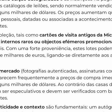
s catálogos de leilões, sendo normalmente vendid
lguns milhares de dólares. Os preços aumentam 
o pessoais, datadas ou associadas a acontecimentos
tes.
oleção, tais como
cartões de visita antigos da Mic
nternos raros ou objectos efémeros promocion
is. Com uma forte proveniência, estes lotes podem
e milhares de euros, ligando-se diretamente aos
 mercado
(fotografias autenticadas, assinaturas c
parecem frequentemente a preços de compra imed
uns milhares de dólares. Ao contrário das casas de
ser especulativos e devem ser verificados com 
tes.
ticidade e contexto
são fundamentais: um autóg