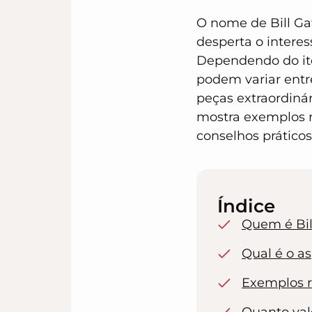
O nome de Bill Gat
desperta o interes
Dependendo do ite
podem variar entr
peças extraordinár
mostra exemplos re
conselhos práticos
Índice
Quem é Bil
Qual é o as
Exemplos re