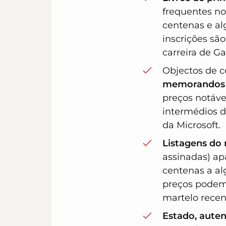
frequentes no
centenas e a
inscrições sã
carreira de Ga
Objectos de c
memorandos i
preços notáve
intermédios d
da Microsoft.
Listagens do
assinadas) a
centenas a alg
preços podem 
martelo recen
Estado, auten