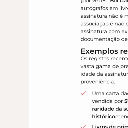
(por vezes
"Bill Ga
autógrafos em livr
assinatura não é 
associação e não 
assinatura com exe
documentação de 
Exemplos rea
Os registos recen
vasta gama de preç
idade da assinatura
proveniência.
Uma carta dact
vendida por
$
raridade da s
histórico
menc
Livros de pri