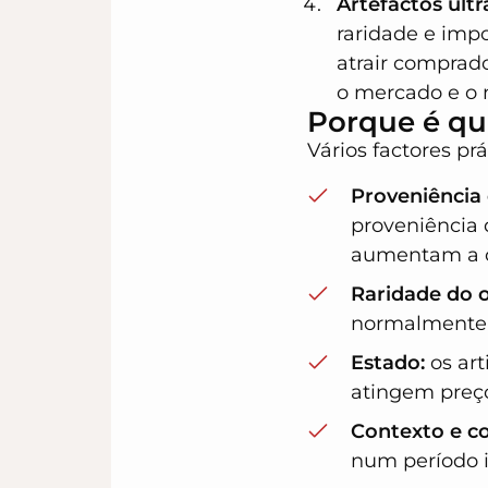
Artefactos ult
raridade e impo
atrair comprado
o mercado e o
Porque é qu
Vários factores pr
Proveniência
proveniência 
aumentam a c
Raridade do o
normalmente m
Estado:
os ar
atingem preço
Contexto e c
num período i