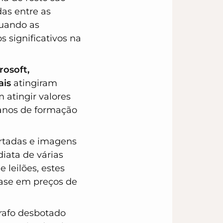
as entre as
quando as
 significativos na
rosoft,
ais
atingiram
 atingir valores
 anos de formação
ortadas e imagens
iata de várias
 leilões, estes
base em preços de
rafo desbotado