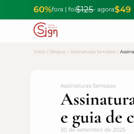
60%
$125
$49
fora | foi
- agora
Início
/
Blogue
/
Assinaturas famosas
/
Assina
Assinaturas famosas
Assinatura
e guia de 
30 de setembro de 2025