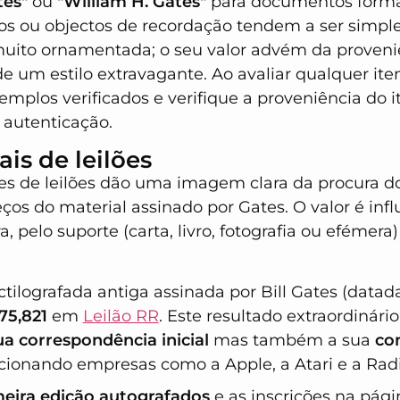
tes"
ou
"William H. Gates"
para documentos forma
os ou objectos de recordação tendem a ser simples
muito ornamentada; o seu valor advém da proveni
de um estilo extravagante. Ao avaliar qualquer it
mplos verificados e verifique a proveniência do i
autenticação.
is de leilões
tes de leilões dão uma imagem clara da procura 
os do material assinado por Gates. O valor é inf
, pelo suporte (carta, livro, fotografia ou efémera)
ilografada antiga assinada por Bill Gates (datada
75,821
em
Leilão RR
. Este resultado extraordinário
ua correspondência inicial
mas também a sua
co
ionando empresas como a Apple, a Atari e a Rad
meira edição autografados
e as inscrições na pági