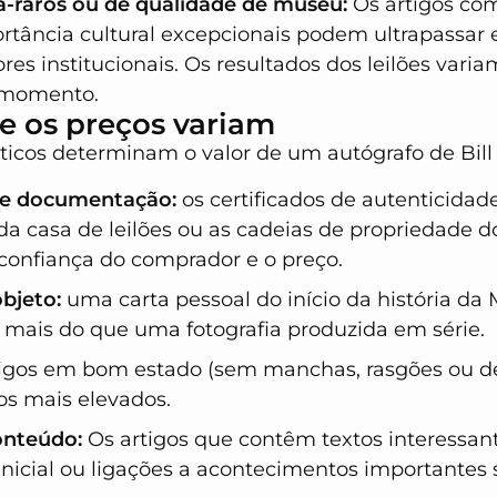
ra-raros ou de qualidade de museu:
Os artigos com
rtância cultural excepcionais podem ultrapassar e
res institucionais. Os resultados dos leilões var
 momento.
e os preços variam
áticos determinam o valor de um autógrafo de Bill
 e documentação:
os certificados de autenticidade
da casa de leilões ou as cadeias de propriedade
onfiança do comprador e o preço.
bjeto:
uma carta pessoal do início da história da 
ais do que uma fotografia produzida em série.
tigos em bom estado (sem manchas, rasgões ou 
s mais elevados.
onteúdo:
Os artigos que contêm textos interessant
nicial ou ligações a acontecimentos importantes s