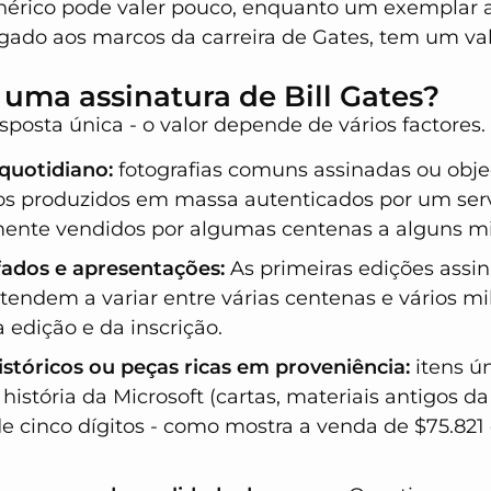
nérico pode valer pouco, enquanto um exemplar 
igado aos marcos da carreira de Gates, tem um val
uma assinatura de Bill Gates?
posta única - o valor depende de vários factores. A
quotidiano:
fotografias comuns assinadas ou obje
 produzidos em massa autenticados por um servi
ente vendidos por algumas centenas a alguns mil
fados e apresentações:
As primeiras edições assi
tendem a variar entre várias centenas e vários mi
edição e da inscrição.
tóricos ou peças ricas em proveniência:
itens ú
 história da Microsoft (cartas, materiais antigos
de cinco dígitos - como mostra a venda de $75.82