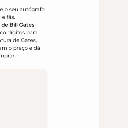
 e o seu autógrafo
e fãs.
 de Bill Gates
o dígitos para
atura de Gates,
iam o preço e dá
omprar.