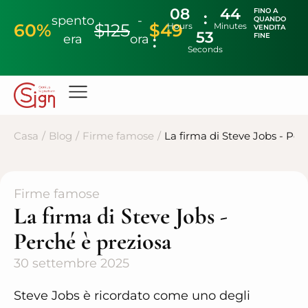
08
44
FINO A
spento
-
QUANDO
60%
$125
$49
Hours
Minutes
VENDITA
53
FINE
era
ora
Seconds
Casa
/
Blog
/
Firme famose
/
La firma di Steve Jobs - Per
Firme famose
La firma di Steve Jobs -
Perché è preziosa
30 settembre 2025
Steve Jobs è ricordato come uno degli