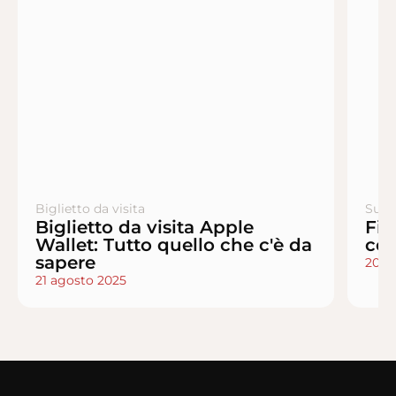
Biglietto da visita
Sugg
Biglietto da visita Apple
Fir
Wallet: Tutto quello che c'è da
co
sapere
20 a
21 agosto 2025