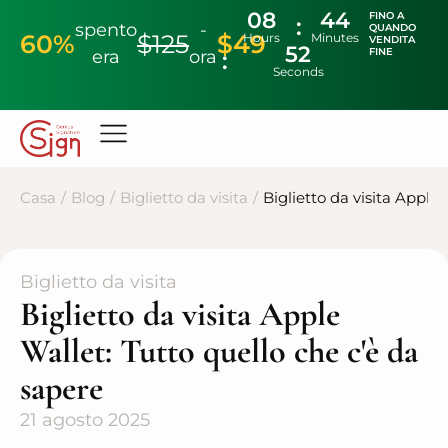
08
44
FINO A
spento
-
QUANDO
60%
$125
$49
Hours
Minutes
VENDITA
51
FINE
era
ora
Seconds
Casa
/
Blog
/
Biglietto da visita
/
Biglietto da visita Apple
Biglietto da visita
Biglietto da visita Apple
Wallet: Tutto quello che c'è da
sapere
21 agosto 2025