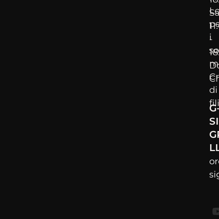
L
Sa
pe
11
i
-
so
18
m
D
Cr
C
di
fi
G
S
G
L
o
s