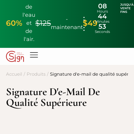
08
JUSQU'À
de
VENTE
Hours
FINS
l'eau
44
-
60%
$125
$49
Minutes
et
52
maintenant
de
Seconds
l'air.
Accueil
/
Produits
/
Signature d'e-mail de qualité supérie
Signature D'e-Mail De
Qualité Supérieure