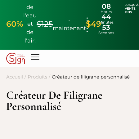
08
JUSQU'À
de
VENTE
Hours
FINS
l'eau
44
-
60%
$125
$49
Minutes
et
51
maintenant
de
Seconds
l'air.
Accueil
/
Produits
/
Créateur de filigrane personnalisé
Créateur De Filigrane
Personnalisé