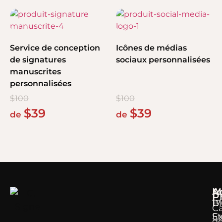
Service de conception
Icônes de médias
de signatures
sociaux personnalisées
manuscrites
personnalisées
$
100
$
100
$
39
$
39
de
de
M
A
P
B
17
Ca
E
S
d