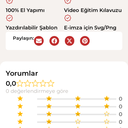
100% El Yapımı
Video Eğitim Kılavuzu
Yazdırılabilir Şablon
E-imza için Svg/Png
Paylaşın:
Yorumlar
0,0
0 değerlendirmeye göre
0
0
0
0