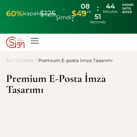
08
44
KADAR
-
SATIŞ
60%
$125
$49
Hours
Minutes
kapalı
BITER
51
Şimdi
Seconds
Ev
/
Ürünler
/
Premium E-posta İmza Tasarımı
Premium E-Posta İmza
Tasarımı