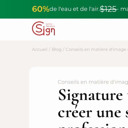
60%
$125
de l'eau et de l'air.
- m
Accueil
/
Blog
/
Conseils en matière d'imag
Conseils en matière d'ima
Signature
créer une 