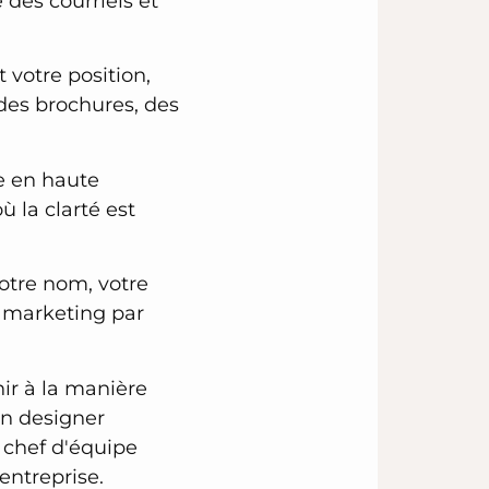
 des courriels et
votre position,
des brochures, des
re en haute
 la clarté est
otre nom, votre
le marketing par
hir à la manière
Un designer
n chef d'équipe
entreprise.