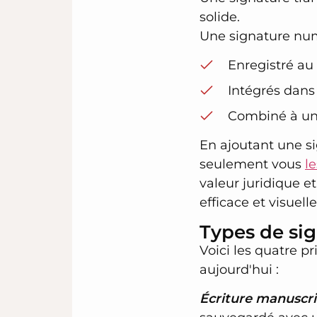
solide.
Une signature num
Enregistré au
Intégrés dan
Combiné à un 
En ajoutant une s
seulement vous
l
valeur juridique et
efficace et visuel
Types de si
Voici les quatre p
aujourd'hui :
Écriture manuscri