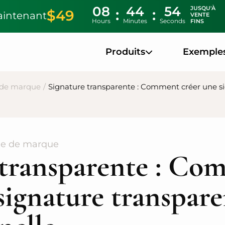
08
44
53
JUSQU'À
$49
aintenant
VENTE
Hours
Minutes
Seconds
FINS
Produits
Exemple
e de marque
/
Signature transparente : Comment créer une si
ge de marque
 transparente : Co
signature transpar