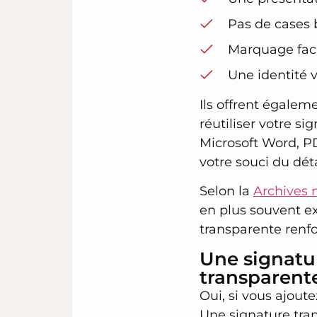
Pas de cases 
Marquage facil
Une identité v
Ils offrent égalem
réutiliser votre s
Microsoft Word, PD
votre souci du déta
Selon la
Archives 
en plus souvent ex
transparente renfo
Une signatu
transparent
Oui, si vous ajout
Une signature tra