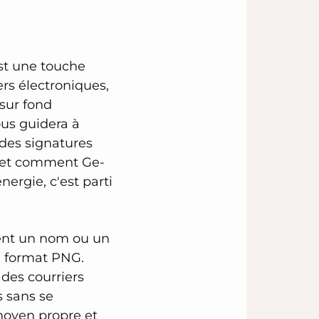
est une touche
ers électroniques,
 sur fond
ous guidera à
s des signatures
r et comment Ge-
ergie, c'est parti
ent un nom ou un
au format PNG.
 des courriers
s sans se
 moyen propre et