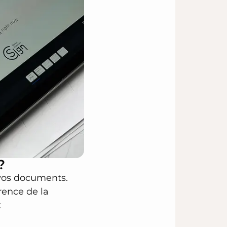
?
 vos documents.
rence de la
:
.