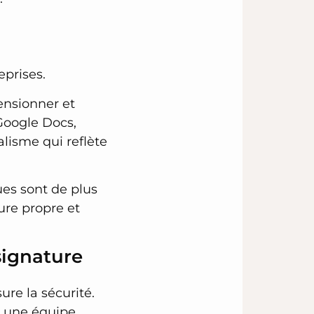
eprises.
mensionner et
 Google Docs,
lisme qui reflète
es sont de plus
ure propre et
signature
re la sécurité.
t une équipe