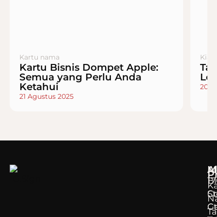
Kartu nama
Kiat
Kartu Bisnis Dompet Apple:
Tan
Semua yang Perlu Anda
Le
Ketahui
20 A
21 Agustus 2025
M
A
P
B
17
Ka
C
S
N
Ge
Ct
T