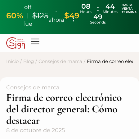
08
44
HASTA
off
VENTA
-
Hours
Minutes
TERMINA
60%
$125
$49
|
48
ahora
Seconds
fue
Inicio
/
Blog
/
Consejos de marca
/
Firma de correo electr
Consejos de marca
Firma de correo electrónico
del director general: Cómo
destacar
8 de octubre de 2025