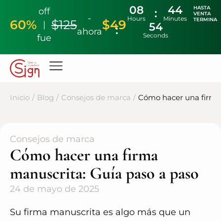
08
44
HASTA
off
VENTA
-
Hours
Minutes
TERMINA
60%
$125
$49
|
53
ahora
Seconds
fue
Inicio
/
Blog
/
Consejos de marca
/
Cómo hacer una firma 
Consejos de marca
Cómo hacer una firma
manuscrita: Guía paso a paso
24 de mayo de 2025
Su firma manuscrita es algo más que un