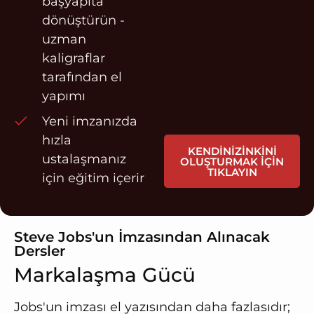
başyapıta
dönüştürün -
uzman
kaligraflar
tarafından el
yapımı
Yeni imzanızda
hızla
KENDINIZINKINI
ustalaşmanız
OLUŞTURMAK İÇIN
TIKLAYIN
için eğitim içerir
Steve Jobs'un İmzasından Alınacak
Dersler
Markalaşma Gücü
Jobs'un imzası el yazısından daha fazlasıdır;