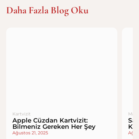
Daha Fazla Blog Oku
Kartvizit
Mark
Apple Cüzdan Kartvizit:
San
Bilmeniz Gereken Her Şey
Kıl
Ağustos 21, 2025
Ağus