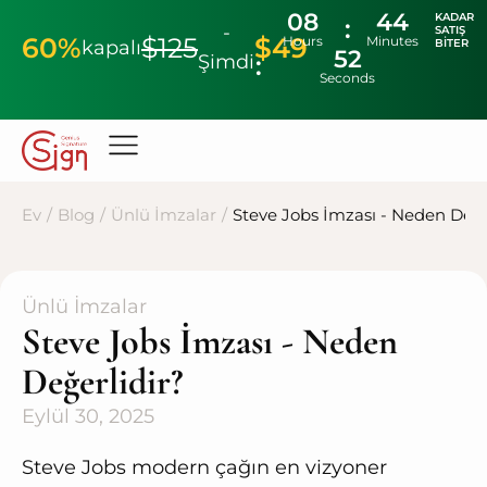
08
44
KADAR
-
SATIŞ
60%
$125
$49
Hours
Minutes
kapalı
BITER
52
Şimdi
Seconds
Ev
/
Blog
/
Ünlü İmzalar
/
Steve Jobs İmzası - Neden Değe
Ünlü İmzalar
Steve Jobs İmzası - Neden
Değerlidir?
Eylül 30, 2025
Steve Jobs modern çağın en vizyoner