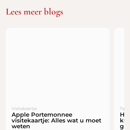
Lees meer blogs
Visitekaartje
Tips
Apple Portemonnee
Ha
visitekaartje: Alles wat u moet
kun
weten
gid