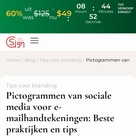
08
44
TOT
uit
-
VERKOOP
60%
$125
$49
Hours
Minutes
EINDIGT
51
was
nu
Seconds
Home
/
Blog
/
Tips voor branding
/
Pictogrammen van soc
Tips voor branding
Pictogrammen van sociale
media voor e-
mailhandtekeningen: Beste
praktijken en tips