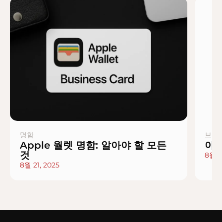
명함
브랜
Apple 월렛 명함: 알아야 할 모든
아티
것
8월 2
8월 21, 2025