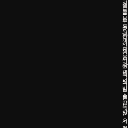
정
-
탬
보
금
프
보
오
부
호
전
동
정
10
산
책
-
서
환
오
명
불
후
시
정
0
그
책
토
니
서
요
처
비
일
브
스
토
랜
약
요
드
관
일
(V
오
시
전