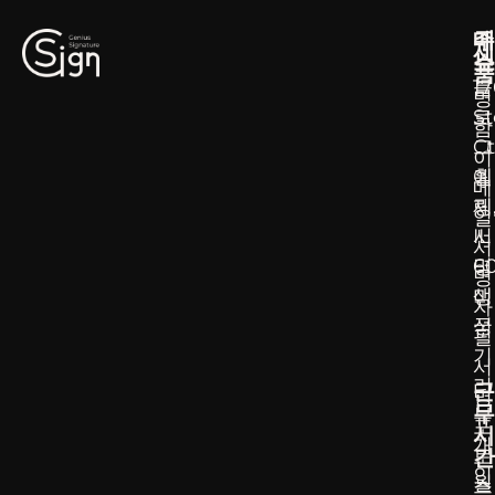
메
주
제
뉴
소
품
블
17
명
로
S
함
그
Ct
이
예
휠
메
제
링
일
서
IL
서
명
6
명
생
미
자
성
국
필
기
서
리
근
명
무
뷰
포
시
개
간
토
인
월
스