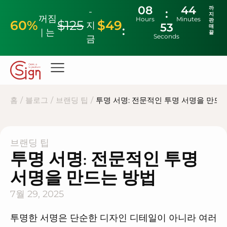
08
44
까
-
지
꺼짐
Hours
Minutes
판
60%
$125
$49
지
52
매
| 는
끝
Seconds
금
홈
/
블로그
/
브랜딩 팁
/
투명 서명: 전문적인 투명 서명을 만드
브랜딩 팁
투명 서명: 전문적인 투명
서명을 만드는 방법
7월 29, 2025
투명한 서명은 단순한 디자인 디테일이 아니라 여러