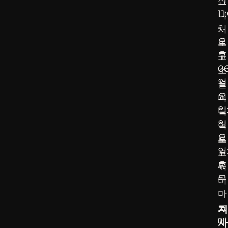
그
11
니
-
처
오
로
후
고
0
소
일
셜
요
미
일
디
일
어
요
로
일
고
휴
워
무
터
마
크
지
메
사