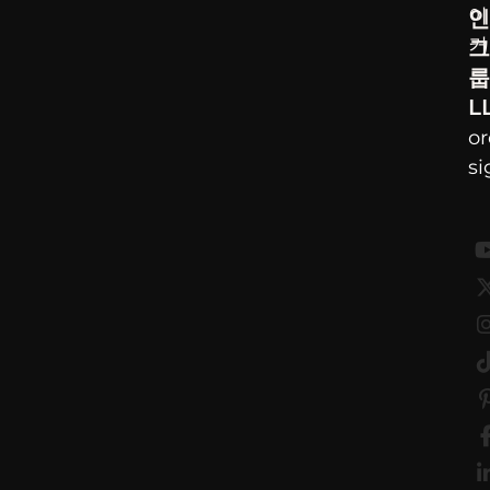
이
인
커
그
룹
L
o
s