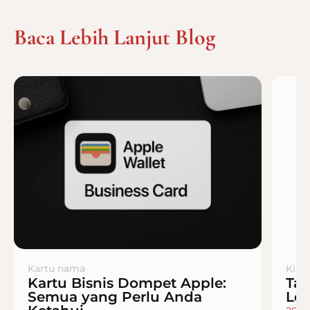
Baca Lebih Lanjut Blog
Kartu nama
Kiat
Kartu Bisnis Dompet Apple:
Tan
Semua yang Perlu Anda
Le