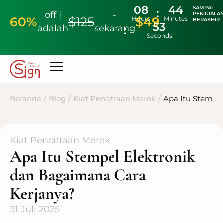
08
44
SAMPAI
off |
-
PENJUALA
60%
$125
$49
Hours
Minutes
BERAKHIR
52
adalah
sekarang
Seconds
Beranda
/
Blog
/
Kiat Pencitraan Merek
/
Apa Itu Stempe
Kiat Pencitraan Merek
Apa Itu Stempel Elektronik
dan Bagaimana Cara
Kerjanya?
31 Juli 2025