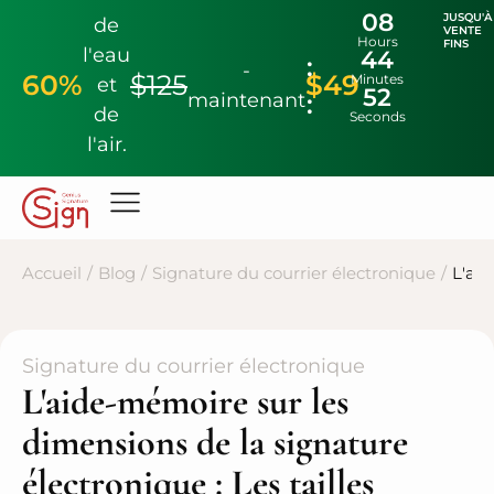
08
JUSQU'À
de
VENTE
Hours
FINS
l'eau
44
-
60%
$125
$49
Minutes
et
51
maintenant
de
Seconds
l'air.
Accueil
/
Blog
/
Signature du courrier électronique
/
L'aid
Signature du courrier électronique
L'aide-mémoire sur les
dimensions de la signature
électronique : Les tailles