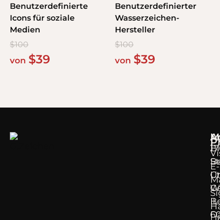
Benutzerdefinierte
Benutzerdefinierter
Icons für soziale
Wasserzeichen-
Medien
Hersteller
$
100
$
100
$
39
$
39
von
von
M
A
P
B
17
Vi
Be
S
E-
Un
Ct
Ma
Ge
W
Si
B
IL
Ha
D
6
Un