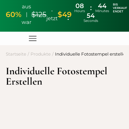
08
44
BIS
aus
VERKAUF
-
Hours
Minutes
ENDET
60%
$125
$49
|
53
jetzt
Seconds
war
Startseite
/
Produkte
/
Individuelle Fotostempel erstellen
Individuelle Fotostempel
Erstellen