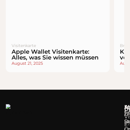
Visitenkarte
Bran
Apple Wallet Visitenkarte:
Kün
Alles, was Sie wissen müssen
vol
August 21, 2025
Augu
M
A
P
B
17
Vi
Be
S
E-
Un
Ct