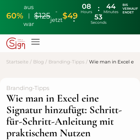
08
44
BIS
aus
VERKAUF
-
Hours
Minutes
ENDET
60%
$125
$49
|
52
jetzt
Seconds
war
Startseite
/
Blog
/
Branding-Tipps
/
Wie man in Excel eine
Branding-Tipps
Wie man in Excel eine
Signatur hinzufügt: Schritt-
für-Schritt-Anleitung mit
praktischem Nutzen