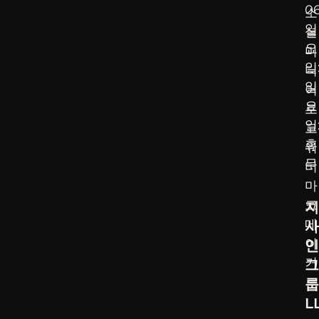
0
소
일
셜
요
미
일
디
일
어
요
로
일
고
휴
워
무
터
마
크
지
메
사
이
인
커
그
룹
L