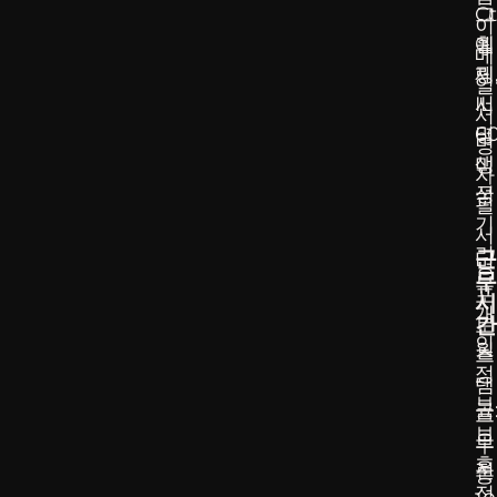
그
Ct
이
예
휠
메
제
링
일
서
IL
서
명
6
명
생
미
자
성
국
필
기
서
리
근
명
무
뷰
포
시
개
간
토
인
월
스
정
-
탬
보
금
프
보
오
부
호
전
동
정