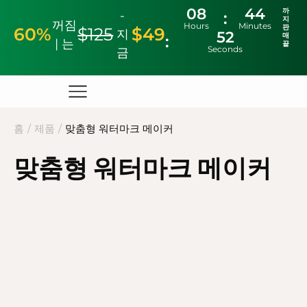
08
44
까
-
지
꺼짐
Hours
Minutes
판
60%
$125
$49
지
52
매
| 는
끝
Seconds
금
홈
/
제품
/
맞춤형 워터마크 메이커
맞춤형 워터마크 메이커