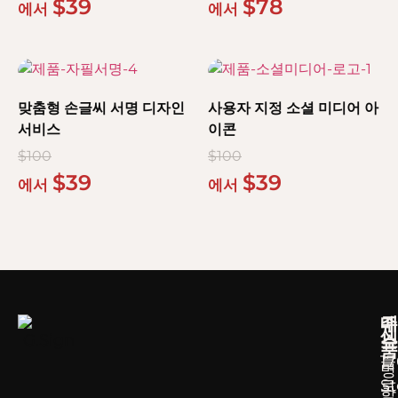
$
39
$
78
에서
에서
맞춤형 손글씨 서명 디자인
사용자 지정 소셜 미디어 아
서비스
이콘
$
100
$
100
$
39
$
39
에서
에서
메
주
제
뉴
소
품
블
17
명
로
S
함