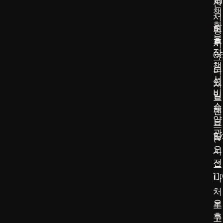
10
산
책
-
서
환
오
명
불
후
시
정
0
그
책
토
니
서
요
처
비
일
브
스
토
랜
약
요
드
관
일
(V
오
시
전
그
11
니
-
처
오
로
후
고