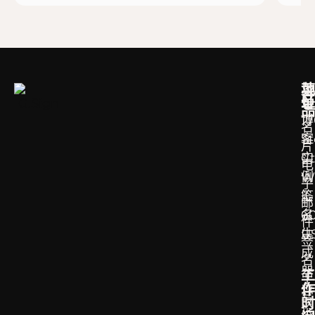
菜
地
产
单
址
品
博
17
名
客
S
片
实
Ct
电
例
W
子
签
IL
邮
名
6
件
生
U
签
成
名
器
工
手
作
评
写
时
论