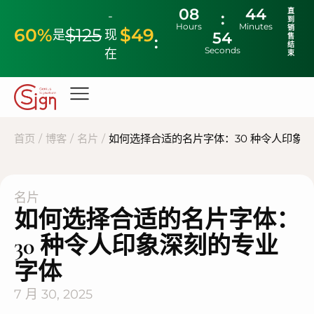
08
44
直
-
到
Hours
Minutes
销
60%
$125
$49
是
现
53
售
结
Seconds
在
束
首页
/
博客
/
名片
/
如何选择合适的名片字体：30 种令人印象
名片
如何选择合适的名片字体：
30 种令人印象深刻的专业
字体
7 月 30, 2025