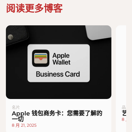
阅读更多博客
名片
品牌
Apple 钱包商务卡：您需要了解的
艺
一切
8 月 
8 月 21, 2025