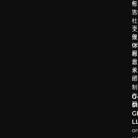
午
标
11
志
-
社
下
交
午
媒
0
体
周
标
日
志
关
水
闭
印
制
作
G
器
S
G
L
o