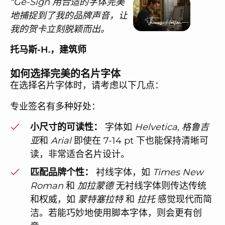
"
Ge-Sign 用合适的字体完美
地捕捉到了我的品牌声音，让
我的贺卡立刻脱颖而出。
托马斯-H.，建筑师
如何选择完美的名片字体
在选择名片字体时，请考虑以下几点：
专业签名有多种好处：
小尺寸的可读性：
字体如
Helvetica
,
格鲁吉
亚
和
Arial
即使在 7-14 pt 下也能保持清晰可
读，非常适合名片设计。
匹配品牌个性：
衬线字体，如
Times New
Roman
和
加拉蒙德
无衬线字体则传达传统
和权威，如
蒙特塞拉特
和
拉托
感觉现代而简
洁。若能巧妙地使用脚本字体，则会更有创