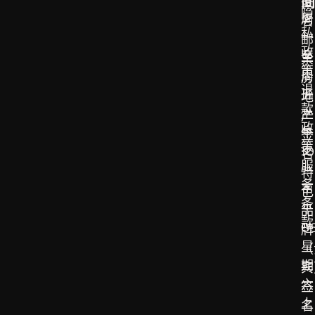
间
签
隐
周
名
私
一
邮
政
至
票
策
周
房
退
五
地
款
上
产
政
午
签
策
10
名
服
-
特
务
下
色
条
午
品
款
0
牌
星
（
期
宾
六
签
上
名