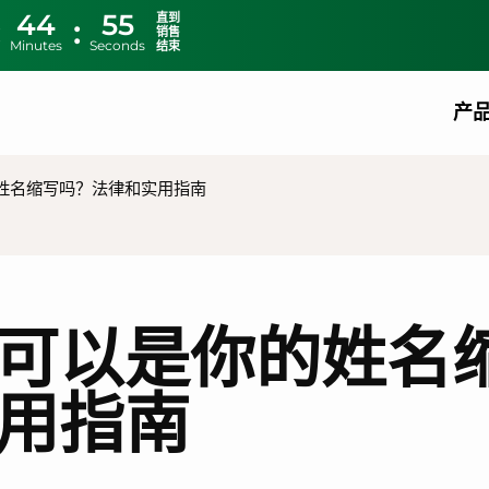
44
54
直到
销售
Minutes
Seconds
结束
产
姓名缩写吗？法律和实用指南
可以是你的姓名
用指南