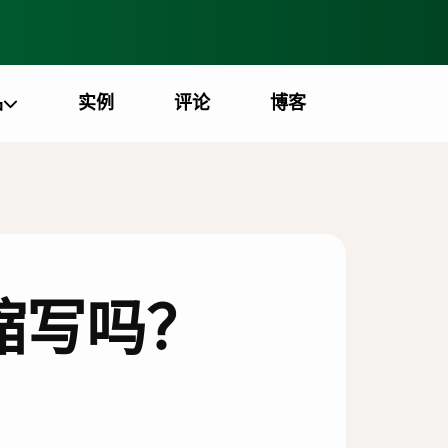
品
实例
评论
博客
缩写吗？