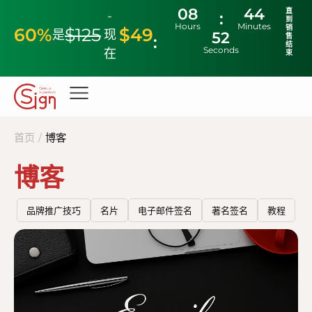
08
44
直
-
到
Hours
Minutes
销
60%
$125
$49
是
现
51
售
结
Seconds
在
束
首页
/
博客
博客
品牌推广技巧
名片
电子邮件签名
著名签名
教程