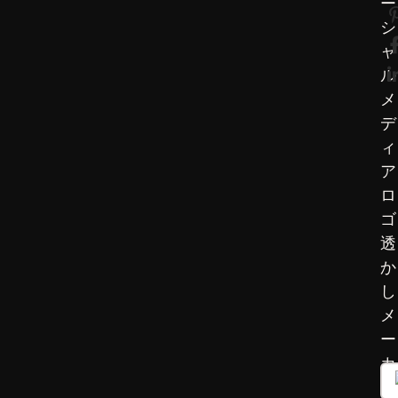
ー
シ
ャ
ル
メ
デ
ィ
ア
ロ
ゴ
透
か
し
メ
ー
カ
ー