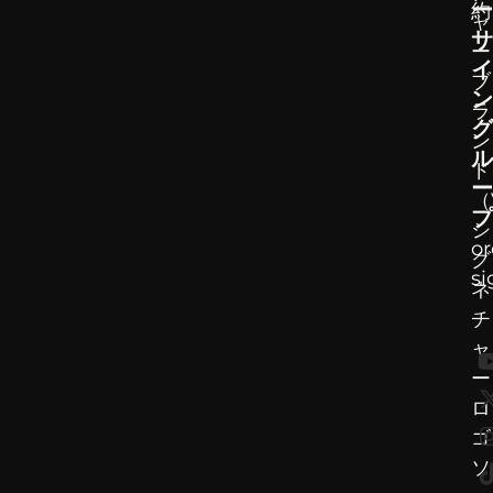
ー
約
ャ
サ
ー
イ
ブ
ン
ラ
グ
ン
ル
ド
ー
（
プ
シ
o
グ
s
ネ
チ
ャ
ー
ロ
ゴ
ソ