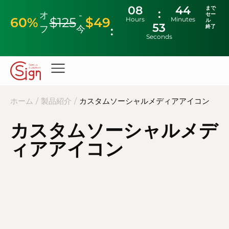
08
44
まで
オ
-
セー
60%
$125
$49
Hours
Minutes
ル
51
終了
フ
今
Seconds
ホーム
/
製品紹介
/
カスタムソーシャルメディアアイコン
カスタムソーシャルメデ
ィアアイコン