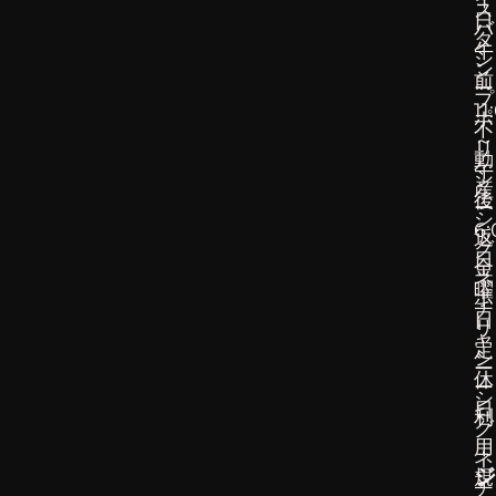
ス
日
バ
タ
午
シ
ン
前
ー
プ
11
ポ
不
～
リ
動
午
シ
産
後
ー
シ
6:
返
グ
日
金
ネ
曜
ポ
チ
日
リ
ャ
定
シ
ー
休
ー
シ
日
利
グ
用
ネ
ジ
規
チ