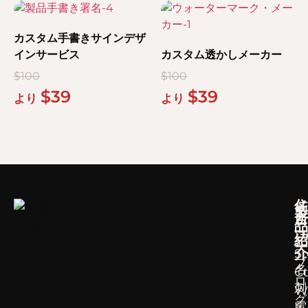
カスタム手書きサインデザ
インサービス
カスタム透かしメーカー
$
100
$
100
$
39
$
39
より
より
メ
住
製
ニ
所
品
ュ
17
紹
ー
介
S
ブ
名
Ct
ロ
刺
W
グ
電