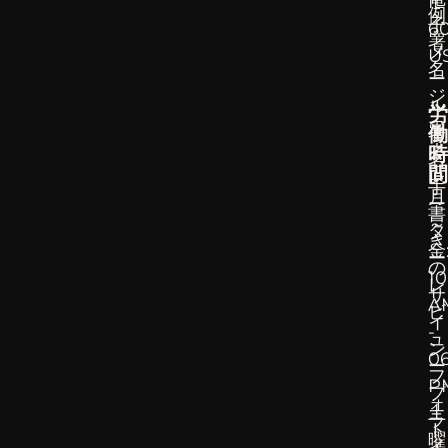
IL
例
子
6
署
メ
U
名
ー
ジ
ル
労
ェ
署
働
ネ
時
名
間
レ
手
月
ー
書
～
タ
き
金
ー
の
10
レ
サ
A
ビ
イ
-
ュ
ン
0
ー
フ
P
プ
ォ
土
ラ
ト
曜
イ