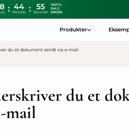
8
44
54
INDTIL
SALG
urs
Minutes
Seconds
ENDER
Produkter
Eksemp
ver du et dokument sendt via e-mail
erskriver du et d
e-mail