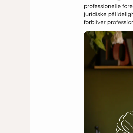
professionelle for
juridiske pålideli
forbliver professi