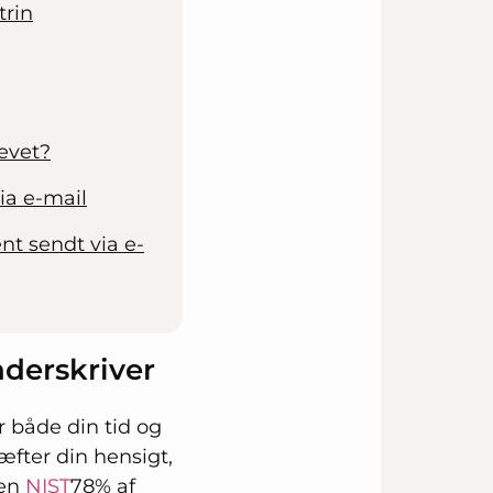
trin
evet?
ia e-mail
nt sendt via e-
nderskriver
 både din tid og
æfter din hensigt,
 en
NIST
78% af