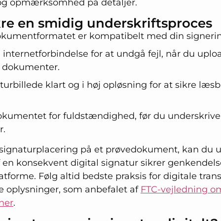
 og opmærksomhed på detaljer.
sikre en smidig underskriftsproces
okumentformatet er kompatibelt med din signeri
 internetforbindelse for at undgå fejl, når du uplo
 dokumenter.
turbillede klart og i høj opløsning for at sikre læ
mentet for fuldstændighed, før du underskriver
r.
 signaturplacering på et prøvedokument, kan du u
 en konsekvent digital signatur sikrer genkendelse
forme. Følg altid bedste praksis for digitale trans
 oplysninger, som anbefalet af
FTC-vejledning om
oner
.