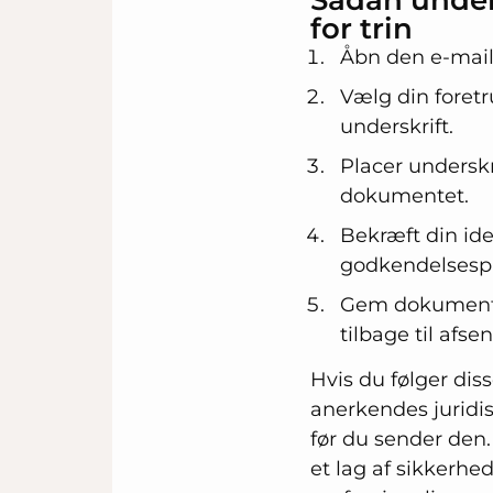
for trin
Åbn den e-mail
Vælg din foretr
underskrift.
Placer underskr
dokumentet.
Bekræft din ide
godkendelsesp
Gem dokumentet,
tilbage til afse
Hvis du følger diss
anerkendes juridis
før du sender den.
et lag af sikkerhe