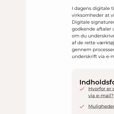
I dagens digitale 
virksomheder at v
Digitale signaturer
godkende aftaler 
om du underskriver
af de rette værktø
gennem processen, 
underskrift via e-
Indholdsf
Hvorfor er
via e-mail?
Muligheder 