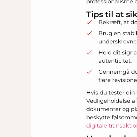
professionalisme
Tips til at 
Bekræft, at d
Brug en stabil
underskrevne
Hold dit signa
autenticitet.
Gennemgå doku
flere revisione
Hvis du tester din
Vedligeholdelse af
dokumenter og plat
beskytte følsomme
digitale transakti