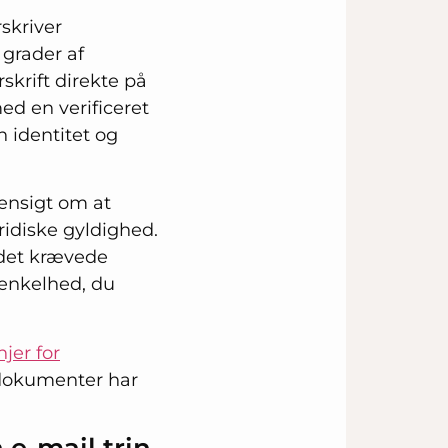
skriver
 grader af
krift direkte på
ed en verificeret
in identitet og
hensigt om at
uridiske gyldighed.
 det krævede
 enkelhed, du
jer for
 dokumenter har
e-mail trin