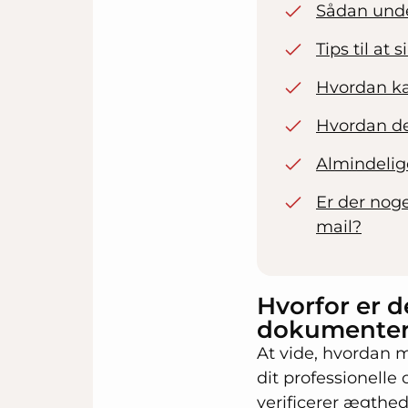
Sådan under
Tips til at
Hvordan ka
Hvordan de
Almindelig
Er der nog
mail?
Hvorfor er d
dokumenter 
At vide, hvordan 
dit professionelle
verificerer ægthe