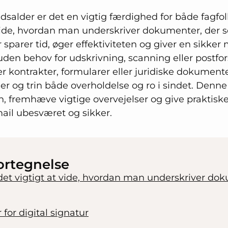
tidsalder er det en vigtig færdighed for både fagfol
ide, hvordan man underskriver dokumenter, der se
 sparer tid, øger effektiviteten og giver en sikker 
uden behov for udskrivning, scanning eller postfo
 kontrakter, formularer eller juridiske dokumenter
jer og trin både overholdelse og ro i sindet. Denne
fremhæve vigtige overvejelser og give praktiske t
mail ubesværet og sikker.
ortegnelse
 det vigtigt at vide, hvordan man underskriver do
for digital signatur