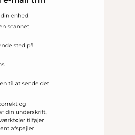
 din enhed.
 en scannet
sende sted på
ns
n til at sende det
korrekt og
f din underskrift,
ærktøjer tilføjer
ent afspejler