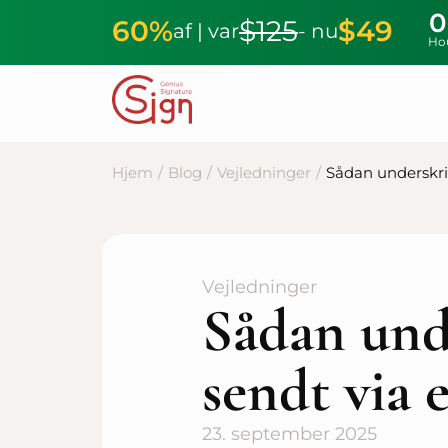
0
60%
$125
$49
af | var
- nu
Ho
Hjem
/
Blog
/
Vejledninger
/
Sådan underskri
Vejledninger
Sådan und
sendt via 
23. september 2025