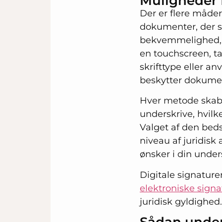
Muligheder f
Der er flere måder
dokumenter, der se
bekvemmelighed, s
en touchscreen, ta
skrifttype eller an
beskytter dokume
Hver metode skaber
underskrive, hvilk
Valget af den bed
niveau af juridisk
ønsker i din under
Digitale signature
elektroniske signa
juridisk gyldighed.
Sådan under