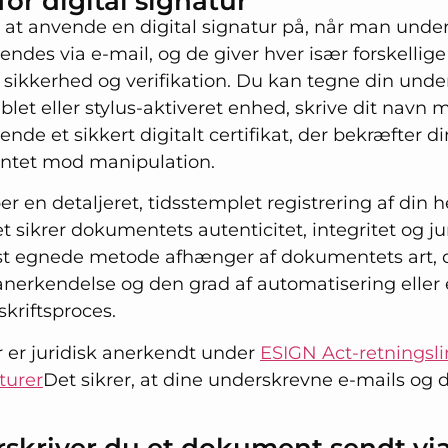
or digital signatur
 at anvende en digital signatur på, når man under
ndes via e-mail, og de giver hver især forskellige
ikkerhed og verifikation. Du kan tegne din unders
blet eller stylus-aktiveret enhed, skrive dit navn m
vende et sikkert digitalt certifikat, der bekræfter d
ntet mod manipulation.
 en detaljeret, tidsstemplet registrering af din 
et sikrer dokumentets autenticitet, integritet og j
st egnede metode afhænger af dokumentets art,
 anerkendelse og den grad af automatisering eller
skriftsproces.
r er juridisk anerkendt under
ESIGN Act-retningslin
turer
Det sikrer, at dine underskrevne e-mails og
skriver du et dokument sendt via 